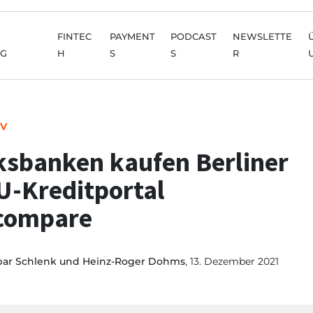
FINTEC
PAYMENT
PODCAST
NEWSLETTE
NG
H
S
S
R
IV
ksbanken kaufen Berliner
-Kreditportal
compare
par Schlenk und Heinz-Roger Dohms
, 13. Dezember 2021