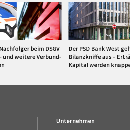
Nachfolger beim DSGV
Der PSD Bank West geh
t– und weitere Verbund-
Bilanzkniffe aus – Ertr
en
Kapital werden knapp
Unternehmen