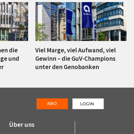
en die
Viel Marge, viel Aufwand, viel
äge und
Gewinn – die GuV-Champions
er
unter den Genobanken
ABO
LOGIN
Über uns