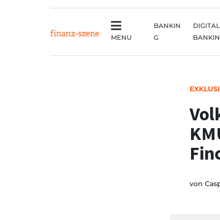
BANKIN
DIGITAL
MENU
G
BANKI
EXKLUS
Vol
KMU
Fin
von
Cas