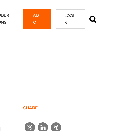
ÜBER
AB
LOGI
UNS
O
N
SHARE