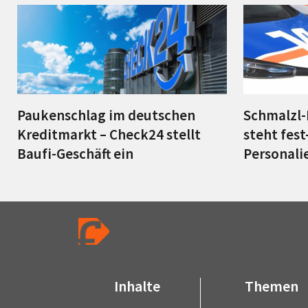
Paukenschlag im deutschen
Schmalzl-
Kreditmarkt – Check24 stellt
steht fes
Baufi-Geschäft ein
Personali
Inhalte
Themen