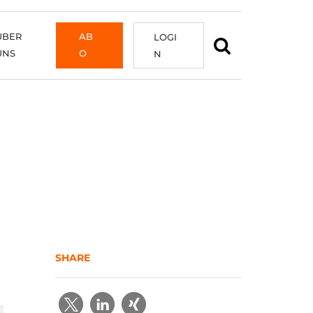
ÜBER
AB
LOGI
UNS
O
N
SHARE