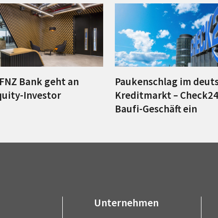
FNZ Bank geht an
Paukenschlag im deut
quity-Investor
Kreditmarkt – Check24 
Baufi-Geschäft ein
Unternehmen