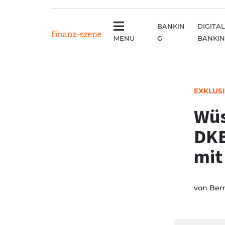
BANKIN
DIGITAL
MENU
G
BANKI
EXKLUS
Wüs
DKB
mit
von
Ber