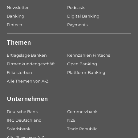
Newsletter
Podcasts
Banking
Digital Banking
Fintech
Payments
Themen
Ertragslage Banken
Kennzahlen Fintechs
Firmenkundengeschäft
Open Banking
Filialsterben
Plattform-Banking
Alle Themen von A-Z
Unternehmen
Deutsche Bank
Commerzbank
ING Deutschland
N26
Solarisbank
Trade Republic
Alle Player von A-Z