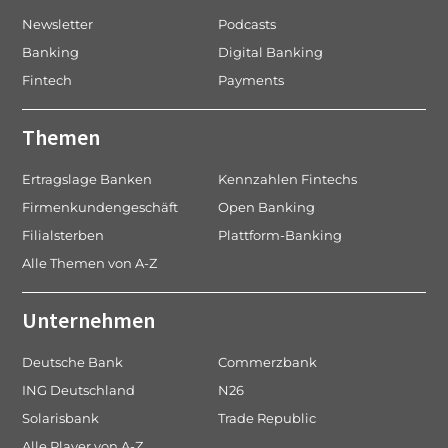
Newsletter
Podcasts
Banking
Digital Banking
Fintech
Payments
Themen
Ertragslage Banken
Kennzahlen Fintechs
Firmenkundengeschäft
Open Banking
Filialsterben
Plattform-Banking
Alle Themen von A-Z
Unternehmen
Deutsche Bank
Commerzbank
ING Deutschland
N26
Solarisbank
Trade Republic
Alle Player von A-Z