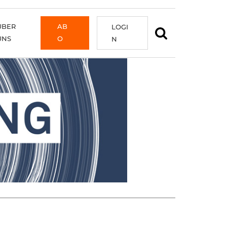
ÜBER
AB
LOGI
UNS
O
N