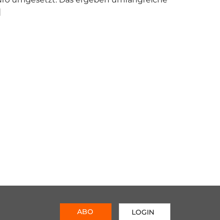
]
ABO
LOGIN