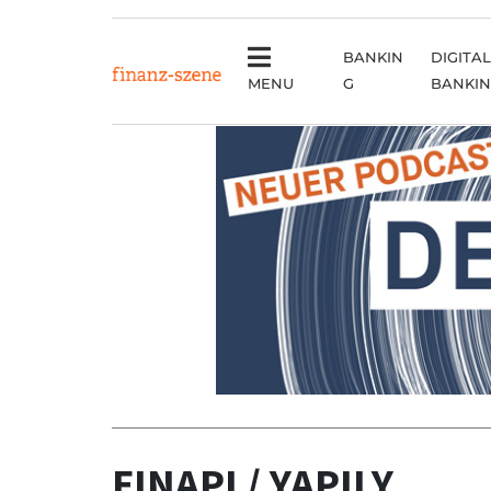
BANKIN
DIGITAL
MENU
G
BANKI
Anzeige
FINAPI / YAPILY