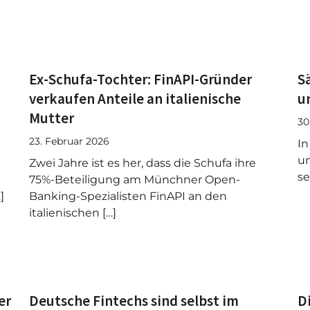
Ex-Schufa-Tochter: FinAPI-Gründer
S
verkaufen Anteile an italienische
u
Mutter
30
23. Februar 2026
In
un
Zwei Jahre ist es her, dass die Schufa ihre
se
75%-Beteiligung am Münchner Open-
]
Banking-Spezialisten FinAPI an den
italienischen […]
er
Deutsche Fintechs sind selbst im
D