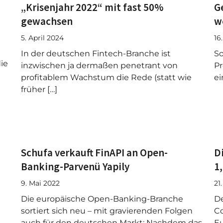
„Krisenjahr 2022“ mit fast 50%
G
gewachsen
w
5. April 2024
16
In der deutschen Fintech-Branche ist
So
ie
inzwischen ja dermaßen penetrant von
Pr
profitablem Wachstum die Rede (statt wie
ei
früher […]
Schufa verkauft FinAPI an Open-
D
Banking-Parvenü Yapily
1
9. Mai 2022
21
Die europäische Open-Banking-Branche
De
sortiert sich neu – mit gravierenden Folgen
Co
auch für den deutschen Markt: Nachdem das
Eu