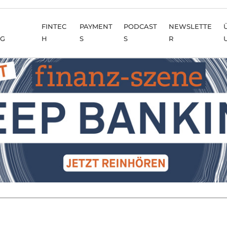
FINTEC
PAYMENT
PODCAST
NEWSLETTE
NG
H
S
S
R