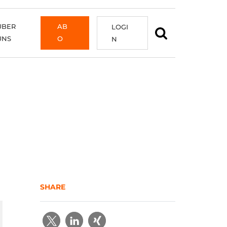
ÜBER
AB
LOGI
UNS
O
N
SHARE