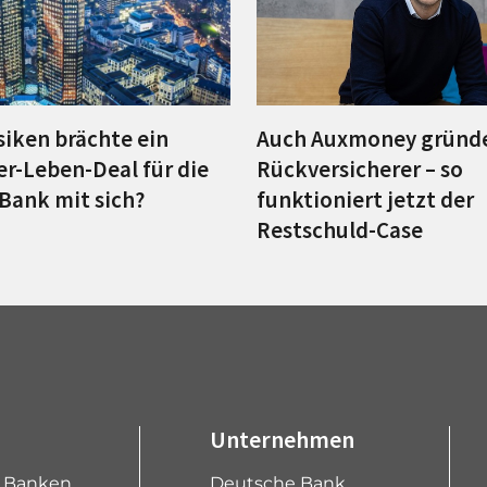
siken brächte ein
Auch Auxmoney gründ
er-Leben-Deal für die
Rückversicherer – so
Bank mit sich?
funktioniert jetzt der
Restschuld-Case
Unternehmen
e Banken
Deutsche Bank