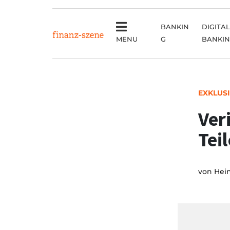
BANKIN
DIGITAL
MENU
G
BANKI
EXKLUS
Ver
Tei
von
Hei