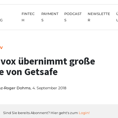
FINTEC
PAYMENT
PODCAST
NEWSLETTE
NG
H
S
S
R
IV
ivox übernimmt große
le von Getsafe
nz-Roger Dohms
, 4. September 2018
Sind Sie bereits Abonnent? Hier geht's zum
Login!