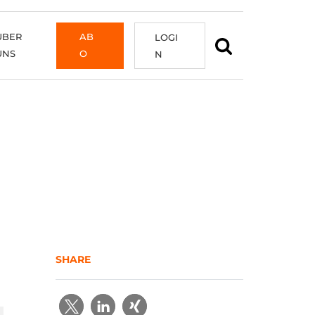
ÜBER
AB
LOGI
UNS
O
N
SHARE