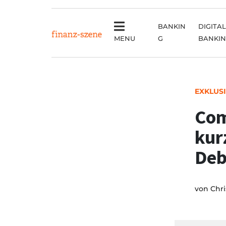
BANKIN
DIGITAL
MENU
G
BANKI
EXKLUS
Com
kur
Deb
von
Chri