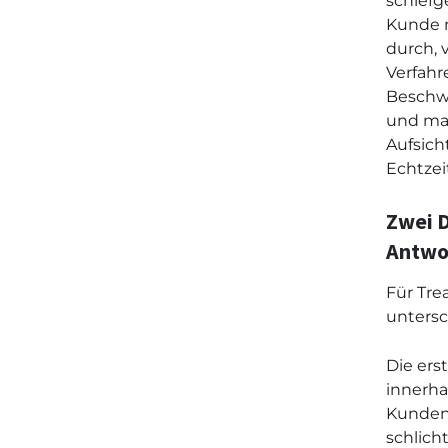
schiefg
Kunde m
durch, 
Verfahr
Beschw
und mac
Aufsich
Echtzei
Zwei D
Antwo
Für Tre
untersc
Die erst
innerha
Kundeni
schlich