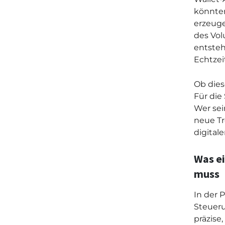
könnten
erzeuge
des Vol
entsteh
Echtzei
Ob dies
Für die
Wer sei
neue Tr
digital
Was ei
muss
In der P
Steueru
präzise