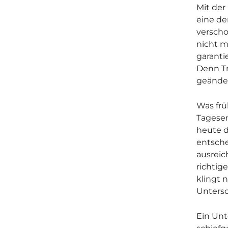
Mit der
eine de
verscho
nicht m
garanti
Denn Tr
geänder
Was frü
Tagesen
heute d
entsche
ausreic
richtig
klingt 
Untersc
Ein Unt