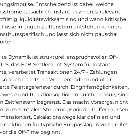
ungsimpulse. Entscheidend ist dabei, welche
sströme tatsächlich Instant-Payments-relevant
zfristig liquiditätswirksam sind und wann kritische
flüsse in engen Zeitfenstern entstehen können.
institutsspezifisch und lässt sich nicht pauschal
orten.
ite Dynamik ist strukturell anspruchsvoller: Off-
TIPS, das EZB-Settlement-System für Instant
s, verarbeitet Transaktionen 24/7 – Zahlungen
also auch nachts, an Wochenenden und über
erte Feiertagsfenster durch. Eingriffsmöglichkeiten,
ewege und Reaktionsoptionen durch Treasury sind
en Zeitfenstern begrenzt. Das macht Vorsorge, nicht
n, zum zentralen Steuerungsprinzip. Puffer müssen
imensioniert, Eskalationswege klar definiert und
dreaktionen für typische Engpasslagen vorbereitet
evor die Off-Time beginnt.