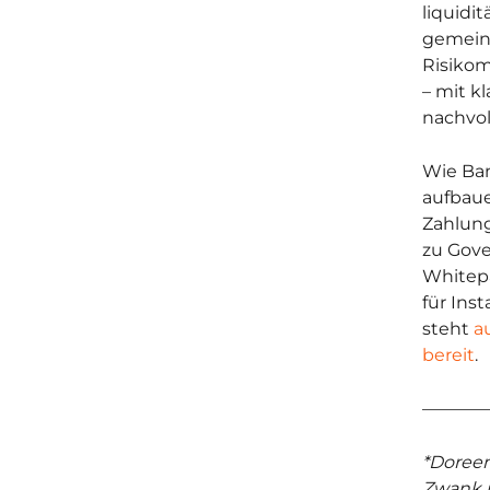
liquidi
gemeins
Risikom
– mit k
nachvo
Wie Ban
aufbaue
Zahlung
zu Gove
Whitepa
für Ins
steht
a
bereit
.
–––––––
*Doree
Zwank