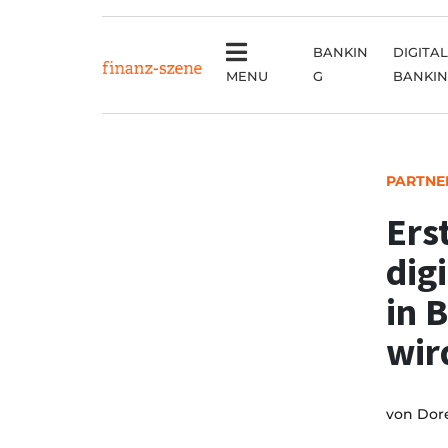
BANKIN
DIGITAL
MENU
G
BANKI
PARTNE
Ers
dig
in 
wir
von
Dor