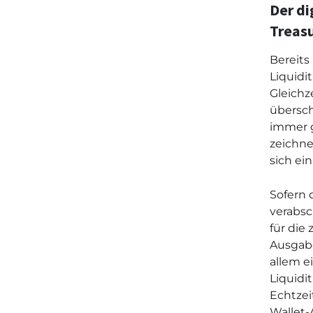
Der di
Treas
Bereits
Liquidi
Gleichz
übersch
immer g
zeichne
sich ein
Sofern
verabsc
für die
Ausgabe
allem e
Liquidi
Echtze
Wallet-