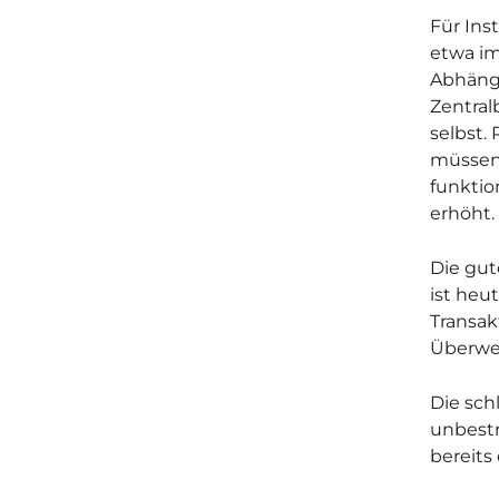
Für Ins
etwa im
Abhängi
Zentralb
selbst.
müssen 
funktio
erhöht.
Die gut
ist heu
Transak
Überwe
Die sch
unbestr
bereits