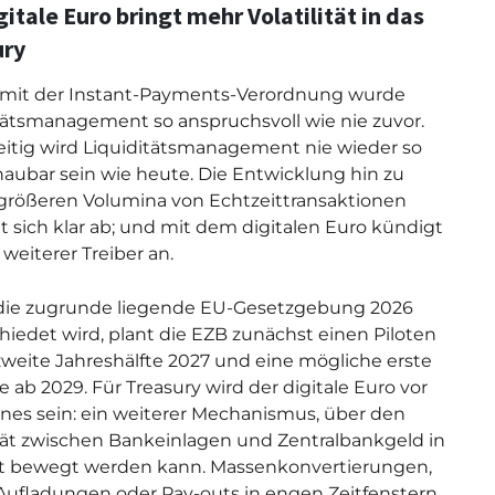
gitale Euro bringt mehr Volatilität in das
ury
 mit der Instant-Payments-Verordnung wurde
tätsmanagement so anspruchsvoll wie nie zuvor.
eitig wird Liquiditätsmanagement nie wieder so
aubar sein wie heute. Die Entwicklung hin zu
rößeren Volumina von Echtzeittransaktionen
t sich klar ab; und mit dem digitalen Euro kündigt
 weiterer Treiber an.
 die zugrunde liegende EU-Gesetzgebung 2026
hiedet wird, plant die EZB zunächst einen Piloten
 zweite Jahreshälfte 2027 und eine mögliche erste
 ab 2029. Für Treasury wird der digitale Euro vor
ines sein: ein weiterer Mechanismus, über den
tät zwischen Bankeinlagen und Zentralbankgeld in
it bewegt werden kann. Massenkonvertierungen,
Aufladungen oder Pay-outs in engen Zeitfenstern