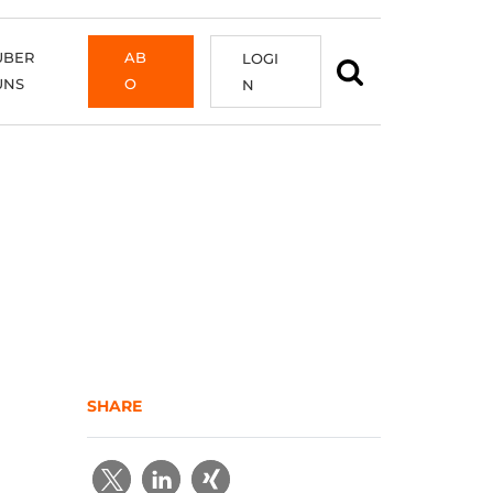
ÜBER
AB
LOGI
UNS
O
N
SHARE