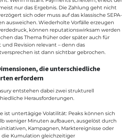
eht: Wenn Instant Payments scheitern, erlebt der
eist nur das Ergebnis. Die Zahlung geht nicht
verzögert sich oder muss auf das klassische SEPA-
en ausweichen. Wiederholte Vorfälle erzeugen
erdedruck, können reputationswirksam werden
hen das Thema früher oder später auch für
t und Revision relevant – denn das
tversprechen ist dann sichtbar gebrochen.
imensionen, die unterschiedliche
rten erfordern
asury entstehen dabei zwei strukturell
hiedliche Herausforderungen.
e ist untertägige Volatilität: Peaks können sich
lb weniger Minuten aufbauen, ausgelöst durch
nitiativen, Kampagnen, Marktereignisse oder
t die Kumulation gleichzeitiger