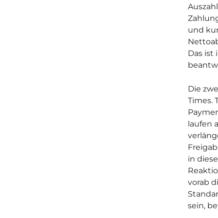
Auszahl
Zahlung
und kur
Nettoab
Das ist 
beantw
Die zwe
Times. 
Payment
laufen 
verläng
Freigab
in dies
Reaktio
vorab d
Standar
sein, b