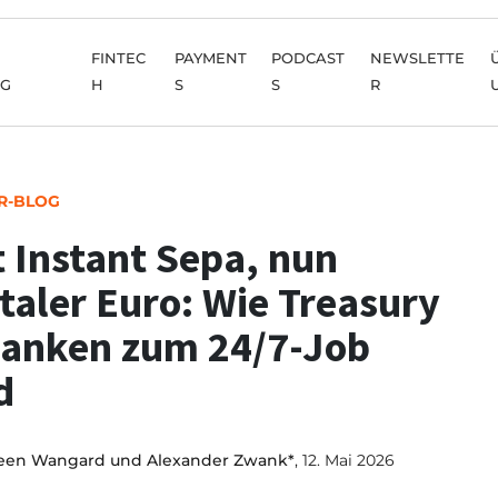
FINTEC
PAYMENT
PODCAST
NEWSLETTE
NG
H
S
S
R
R-BLOG
t Instant Sepa, nun
italer Euro: Wie Treasury
Banken zum 24/7-Job
d
een Wangard und Alexander Zwank*
, 12. Mai 2026