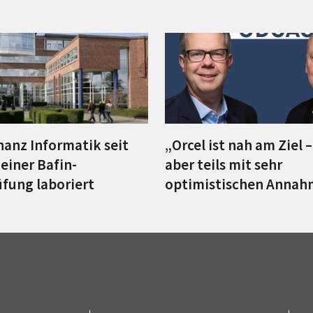
nanz Informatik seit
„Orcel ist nah am Ziel 
einer Bafin-
aber teils mit sehr
fung laboriert
optimistischen Anna