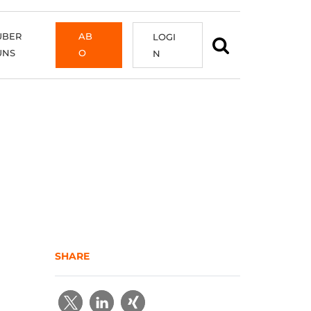
ÜBER
AB
LOGI
UNS
O
N
SHARE