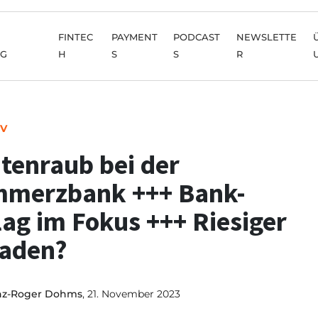
FINTEC
PAYMENT
PODCAST
NEWSLETTE
NG
H
S
S
R
IV
tenraub bei der
merzbank +++ Bank-
lag im Fokus +++ Riesiger
aden?
nz-Roger Dohms
, 21. November 2023