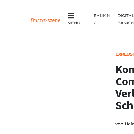
BANKIN
DIGITAL
MENU
G
BANKI
EXKLUS
Kon
Com
Ver
Sch
von
Hei