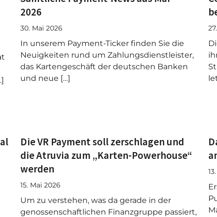
2026
b
30. Mai 2026
27
In unserem Payment-Ticker finden Sie die
D
Neuigkeiten rund um Zahlungsdienstleister,
ih
at
das Kartengeschäft der deutschen Banken
St
und neue […]
le
…]
al
Die VR Payment soll zerschlagen und
D
die Atruvia zum „Karten-Powerhouse“
a
werden
13
15. Mai 2026
Er
Pu
Um zu verstehen, was da gerade in der
Ma
genossenschaftlichen Finanzgruppe passiert,