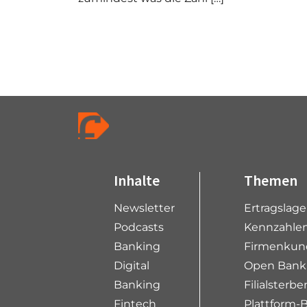
P
a
g
e
n
a
v
i
Inhalte
Themen
g
Newsletter
Ertragslag
a
t
Podcasts
Kennzahlen
i
Banking
Firmenkun
o
Digital
Open Bank
n
Banking
Filialsterbe
Fintech
Plattform-