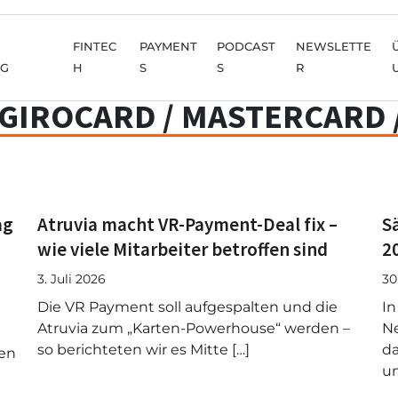
FINTEC
PAYMENT
PODCAST
NEWSLETTE
NG
H
S
S
R
GIROCARD / MASTERCARD /
ag
Atruvia macht VR-Payment-Deal fix –
S
wie viele Mitarbeiter betroffen sind
2
3. Juli 2026
30
Die VR Payment soll aufgespalten und die
In
Atruvia zum „Karten-Powerhouse“ werden –
Ne
so berichteten wir es Mitte […]
da
ben
un