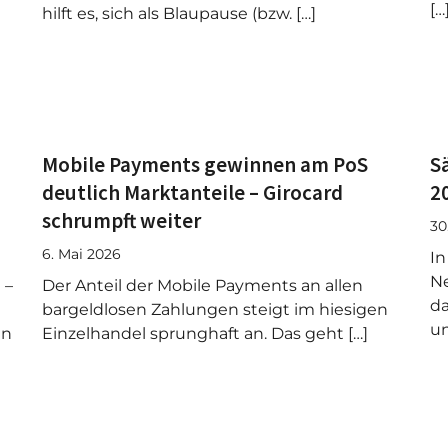
[…
hilft es, sich als Blaupause (bzw. […]
Mobile Payments gewinnen am PoS
S
deutlich Marktanteile – Girocard
2
schrumpft weiter
30
6. Mai 2026
In
Ne
 –
Der Anteil der Mobile Payments an allen
da
bargeldlosen Zahlungen steigt im hiesigen
un
en
Einzelhandel sprunghaft an. Das geht […]