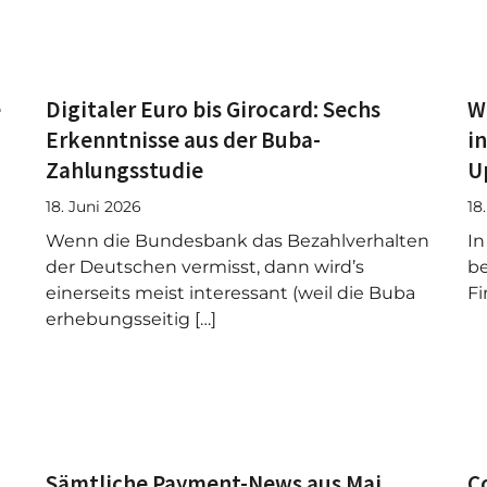
e
Digitaler Euro bis Girocard: Sechs
W
Erkenntnisse aus der Buba-
i
Zahlungsstudie
U
18. Juni 2026
18
Wenn die Bundesbank das Bezahlverhalten
In
der Deutschen vermisst, dann wird’s
be
einerseits meist interessant (weil die Buba
Fi
erhebungsseitig […]
Sämtliche Payment-News aus Mai
C