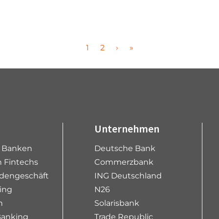
P
P
1
2
›
»
a
a
g
g
e
e
Unternehmen
e Banken
Deutsche Bank
 Fintechs
Commerzbank
dengeschäft
ING Deutschland
ing
N26
n
Solarisbank
Banking
Trade Republic