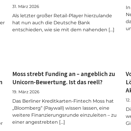
31. März 2026
In
Ne
Als letzter großer Retail-Player hierzulande
da
er
hat nun auch die Deutsche Bank
un
entschieden, wie sie mit dem nahenden […]
Moss strebt Funding an – angeblich zu
V
n
Unicorn-Bewertung. Ist das reell?
L
A
19. März 2026
12
Das Berliner Kreditkarten-Fintech Moss hat
„Bloomberg“ (Paywall) wissen lassen, eine
Di
weitere Finanzierungsrunde einzuleiten – zu
we
einer angestrebten […]
er
Gi