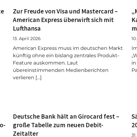
te
Zur Freude von Visa und Mastercard –
„
American Express überwirft sich mit
K
Lufthansa
m
13. April 2026
10
American Express muss im deutschen Markt
Im
künftig ohne ein bislang zentrales Produkt-
„W
Feature auskommen. Laut
in
übereinstimmenden Medienberichten
Pa
verlieren […]
Deutsche Bank hält an Girocard fest –
S
o-
große Tabelle zum neuen Debit-
2
Zeitalter
31