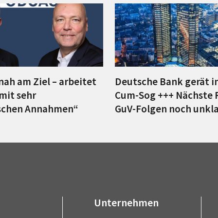
 nah am Ziel – arbeitet
Deutsche Bank gerät i
 mit sehr
Cum-Sog +++ Nächste 
ischen Annahmen“
GuV-Folgen noch unkla
Unternehmen