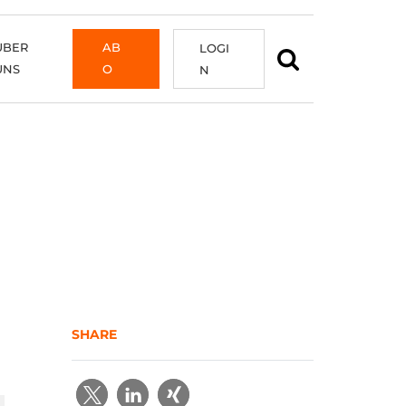
ÜBER
AB
LOGI
UNS
O
N
SHARE