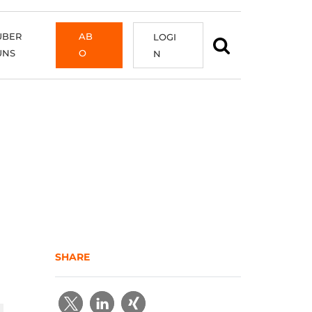
ÜBER
AB
LOGI
UNS
O
N
SHARE