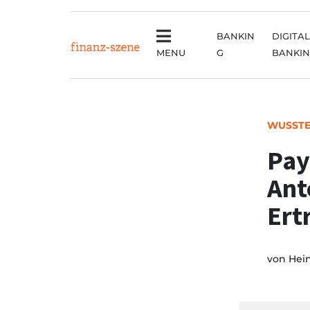
BANKIN
DIGITAL
MENU
G
BANKI
WUSSTE
Pay
Ant
Ert
von
Hei