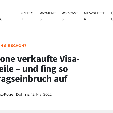
FINTEC
PAYMENT
PODCAST
NEWSLETTE
NG
H
S
S
R
N SIE SCHON?
one verkaufte Visa-
eile – und fing so
ragseinbruch auf
nz-Roger Dohms
, 15. Mai 2022