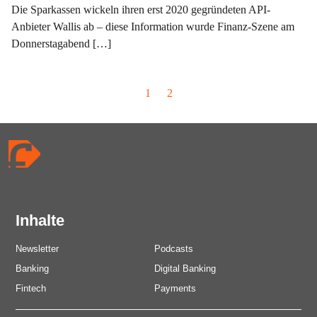
Die Sparkassen wickeln ihren erst 2020 gegründeten API-
Anbieter Wallis ab – diese Information wurde Finanz-Szene am
Donnerstagabend […]
P
P
P
1
2
a
a
a
g
g
g
e
e
e
n
a
v
i
Inhalte
g
a
Newsletter
Podcasts
t
Banking
Digital Banking
i
Fintech
Payments
o
n