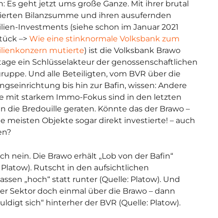
: Es geht jetzt ums große Ganze. Mit ihrer brutal
ierten Bilanzsumme und ihren ausufernden
ien-Investments (siehe schon im Januar 2021
tück –>
Wie eine stinknormale Volksbank zum
lienkonzern mutierte
) ist die Volksbank Brawo
age ein Schlüsselakteur der genossenschaftlichen
ruppe. Und alle Beteiligten, vom BVR über die
ngseinrichtung bis hin zur Bafin, wissen: Andere
te mit starkem Immo-Fokus sind in den letzten
in die Bredouille geraten. Könnte das der Brawo –
die meisten Objekte sogar direkt investierte! – auch
en?
ch nein. Die Brawo erhält „Lob von der Bafin“
: Platow). Rutscht in den aufsichtlichen
lassen „hoch“ statt runter (Quelle: Platow). Und
er Sektor doch einmal über die Brawo – dann
uldigt sich“ hinterher der BVR (Quelle: Platow).