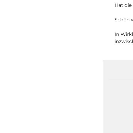
Hat die
Schön w
In Wirk
inzwisc