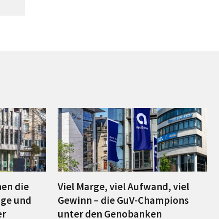
en die
Viel Marge, viel Aufwand, viel
äge und
Gewinn – die GuV-Champions
er
unter den Genobanken