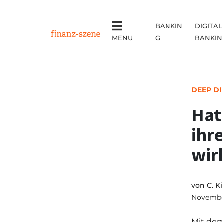
BANKIN
DIGITAL
MENU
G
BANKI
DEEP D
Hat
ihr
wir
von
C. K
Novembe
Mit dem