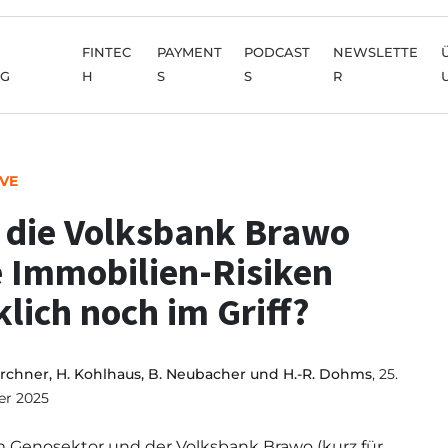
FINTEC
PAYMENT
PODCAST
NEWSLETTE
NG
H
S
S
R
IVE
 die Volksbank Brawo
e Immobilien-Risiken
klich noch im Griff?
irchner, H. Kohlhaus, B. Neubacher und H.-R. Dohms
, 25.
r 2025
 Genosektor und der Volksbank Brawo (kurz für