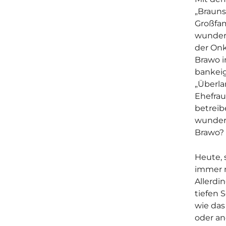
„Brauns
Großfam
wundert 
der Onk
Brawo i
bankeig
„Überla
Ehefrau
betreib
wundert
Brawo? S
Heute, 
immer n
Allerdi
tiefen 
wie das
oder an