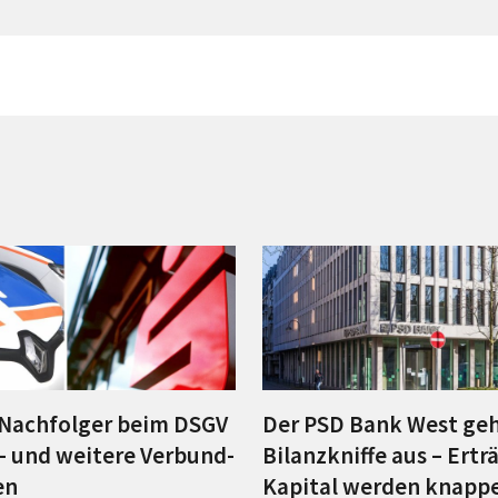
Nachfolger beim DSGV
Der PSD Bank West geh
t– und weitere Verbund-
Bilanzkniffe aus – Ertr
en
Kapital werden knapp