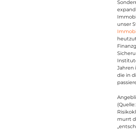
Sondern
expand
Immobil
unser S
Immobi
heutzut
Finanzg
Sicheru
Institu
Jahren 
die in 
passier
Angebli
(Quelle
Risikok
murrt d
„entsch