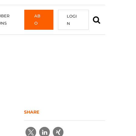
ÜBER
AB
LOGI
UNS
O
N
SHARE