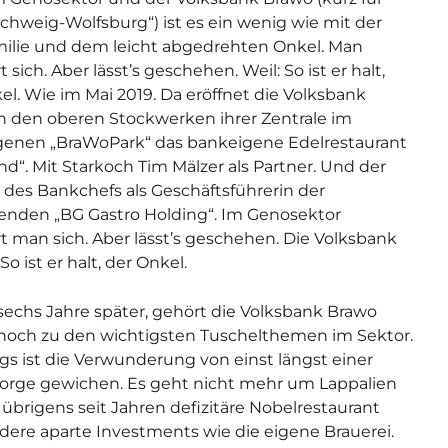
chweig-Wolfsburg“) ist es ein wenig wie mit der
ilie und dem leicht abgedrehten Onkel. Man
sich. Aber lässt’s geschehen. Weil: So ist er halt,
el. Wie im Mai 2019. Da eröffnet die Volksbank
n den oberen Stockwerken ihrer Zentrale im
enen „BraWoPark“ das bankeigene Edelrestaurant
nd“. Mit Starkoch Tim Mälzer als Partner. Und der
 des Bankchefs als Geschäftsführerin der
enden „BG Gastro Holding“. Im Genosektor
 man sich. Aber lässt’s geschehen. Die Volksbank
o ist er halt, der Onkel.
sechs Jahre später, gehört die Volksbank Brawo
och zu den wichtigsten Tuschelthemen im Sektor.
ngs ist die Verwunderung von einst längst einer
Sorge gewichen. Es geht nicht mehr um Lappalien
 übrigens seit Jahren defizitäre Nobelrestaurant
dere aparte Investments wie die eigene Brauerei.