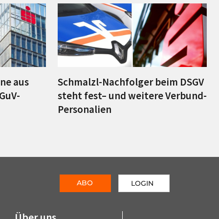
ine aus
Schmalzl-Nachfolger beim DSGV
 GuV-
steht fest– und weitere Verbund-
Personalien
ABO
LOGIN
Über uns