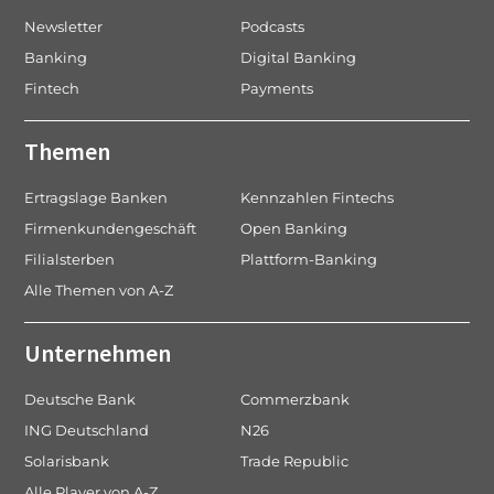
Newsletter
Podcasts
Banking
Digital Banking
Fintech
Payments
Themen
Ertragslage Banken
Kennzahlen Fintechs
Firmenkundengeschäft
Open Banking
Filialsterben
Plattform-Banking
Alle Themen von A-Z
Unternehmen
Deutsche Bank
Commerzbank
ING Deutschland
N26
Solarisbank
Trade Republic
Alle Player von A-Z