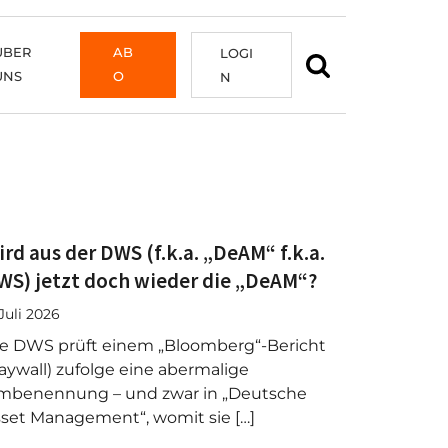
ÜBER
AB
LOGI
UNS
O
N
ird aus der DWS (f.k.a. „DeAM“ f.k.a.
WS) jetzt doch wieder die „DeAM“?
 Juli 2026
e DWS prüft einem „Bloomberg“-Bericht
aywall) zufolge eine abermalige
mbenennung – und zwar in „Deutsche
set Management“, womit sie […]