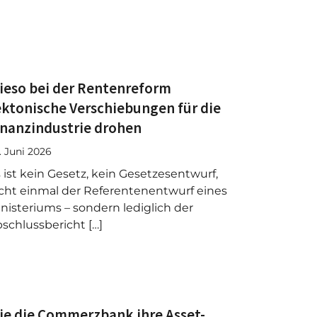
ieso bei der Rentenreform
ektonische Verschiebungen für die
inanzindustrie drohen
. Juni 2026
 ist kein Gesetz, kein Gesetzesentwurf,
cht einmal der Referentenentwurf eines
nisteriums – sondern lediglich der
schlussbericht […]
ie die Commerzbank ihre Asset-