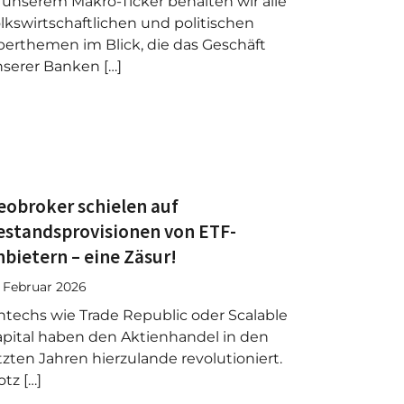
 unserem Makro-Ticker behalten wir alle
lkswirtschaftlichen und politischen
erthemen im Blick, die das Geschäft
serer Banken […]
eobroker schielen auf
estandsprovisionen von ETF-
nbietern – eine Zäsur!
. Februar 2026
ntechs wie Trade Republic oder Scalable
pital haben den Aktienhandel in den
tzten Jahren hierzulande revolutioniert.
otz […]