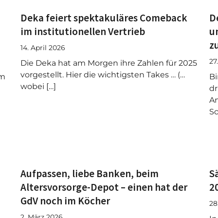
Deka feiert spektakuläres Comeback
D
im institutionellen Vertrieb
u
z
14. April 2026
27
Die Deka hat am Morgen ihre Zahlen für 2025
vorgestellt. Hier die wichtigsten Takes … (…
em
Bi
wobei […]
dr
An
Sc
Aufpassen, liebe Banken, beim
S
Altersvorsorge-Depot – einen hat der
2
GdV noch im Köcher
28
2. März 2026