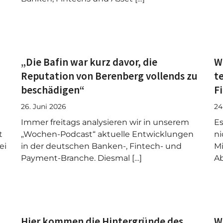
„Die Bafin war kurz davor, die
W
Reputation von Berenberg vollends zu
t
beschädigen“
F
26. Juni 2026
24
Immer freitags analysieren wir in unserem
Es
t
„Wochen-Podcast“ aktuelle Entwicklungen
ni
ei
in der deutschen Banken-, Fintech- und
Mi
Payment-Branche. Diesmal […]
Ab
Hier kommen die Hintergründe des
W