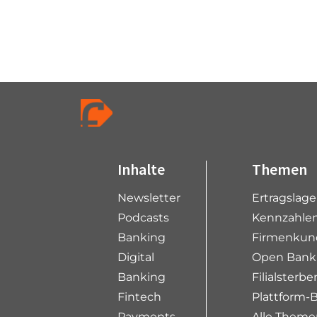
P
a
g
e
n
a
v
i
Inhalte
Themen
g
Newsletter
Ertragslag
a
t
Podcasts
Kennzahlen
i
Banking
Firmenkun
o
Digital
Open Bank
n
Banking
Filialsterbe
Fintech
Plattform-
Payments
Alle Theme