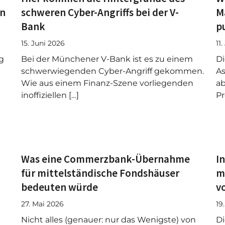
en
schweren Cyber-Angriffs bei der V-
M
Bank
p
15. Juni 2026
11
g
Bei der Münchener V-Bank ist es zu einem
Di
schwerwiegenden Cyber-Angriff gekommen.
As
Wie aus einem Finanz-Szene vorliegenden
ab
inoffiziellen […]
Pr
Was eine Commerzbank-Übernahme
I
für mittelständische Fondshäuser
m
bedeuten würde
v
27. Mai 2026
19
Nicht alles (genauer: nur das Wenigste) von
Di