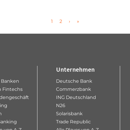
P
P
1
2
›
»
a
a
g
g
e
e
Unternehmen
e Banken
Deutsche Bank
 Fintechs
Commerzbank
dengeschäft
ING Deutschland
ing
N26
n
Solarisbank
Banking
Trade Republic
n von A-Z
Alle Player von A-Z