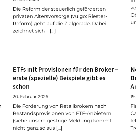
In
vo
Die Reform der steuerlich geförderten
Ob
privaten Altersvorsorge (vulgo: Riester-
un
Reform) geht auf die Zielgerade. Dabei
zeichnet sich – […]
ETFs mit Provisionen für den Broker –
N
erste (spezielle) Beispiele gibt es
B
schon
A
20. Februar 2026
19
n
Die Forderung von Retailbrokern nach
Fi
Bestandsprovisionen von ETF-Anbietern
Ca
(siehe unsere gestrige Meldung) kommt
le
nicht ganz so aus […]
Tr