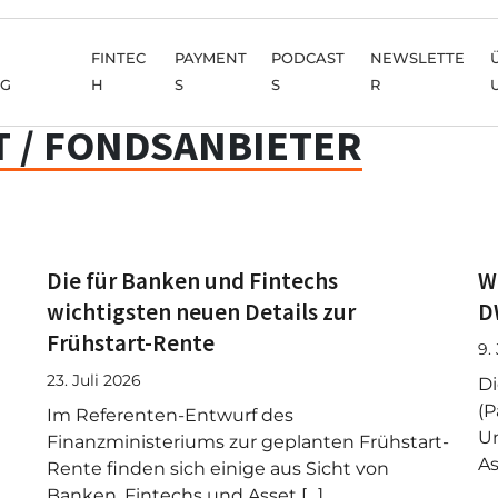
FINTEC
PAYMENT
PODCAST
NEWSLETTE
NG
H
S
S
R
 / FONDSANBIETER
Die für Banken und Fintechs
W
wichtigsten neuen Details zur
D
Frühstart-Rente
9.
23. Juli 2026
Di
(P
Im Referenten-Entwurf des
U
Finanzministeriums zur geplanten Frühstart-
As
Rente finden sich einige aus Sicht von
Banken, Fintechs und Asset […]