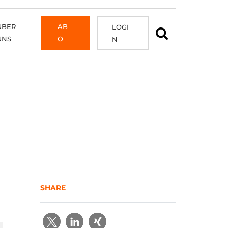
ÜBER
AB
LOGI
UNS
O
N
SHARE