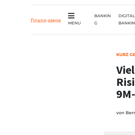
BANKIN
DIGITAL
MENU
G
BANKI
KURZ G
Vie
Ris
9M-
von
Ber