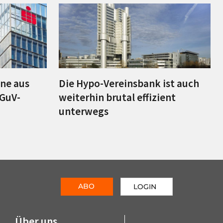
ine aus
Die Hypo-Vereinsbank ist auch
 GuV-
weiterhin brutal effizient
unterwegs
ABO
LOGIN
Über uns