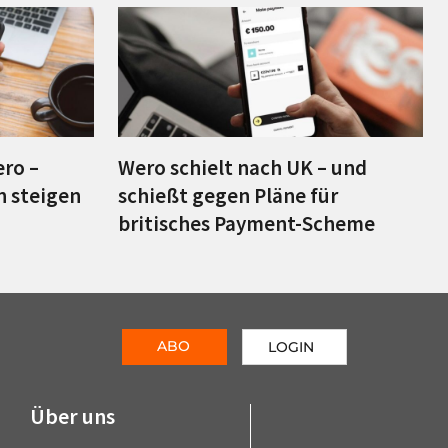
ero –
Wero schielt nach UK – und
n steigen
schießt gegen Pläne für
britisches Payment-Scheme
ABO
LOGIN
Über uns