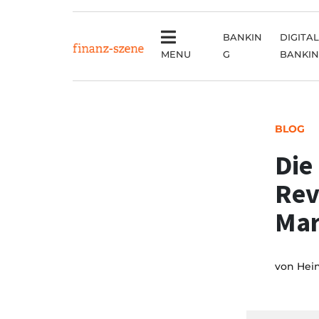
BANKIN
DIGITAL
MENU
G
BANKI
BLOG
Die
Rev
Mar
von
Hei