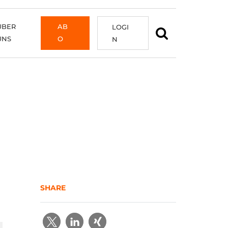
ÜBER
AB
LOGI
UNS
O
N
SHARE