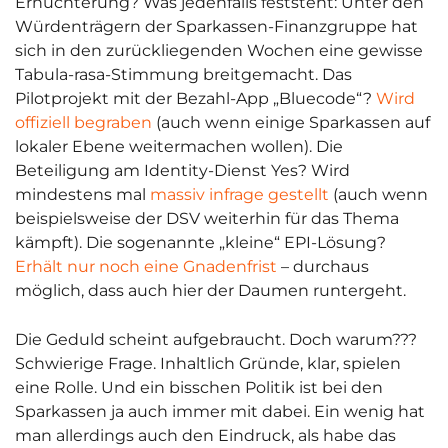
Ernüchterung? Was jedenfalls feststeht: Unter den
Würdenträgern der Sparkassen-Finanzgruppe hat
sich in den zurückliegenden Wochen eine gewisse
Tabula-rasa-Stimmung breitgemacht. Das
Pilotprojekt mit der Bezahl-App „Bluecode“?
Wird
offiziell begraben
(auch wenn einige Sparkassen auf
lokaler Ebene weitermachen wollen). Die
Beteiligung am Identity-Dienst Yes? Wird
mindestens mal
massiv infrage gestellt
(auch wenn
beispielsweise der DSV weiterhin für das Thema
kämpft). Die sogenannte „kleine“ EPI-Lösung?
Erhält nur noch eine Gnadenfrist
– durchaus
möglich, dass auch hier der Daumen runtergeht.
Die Geduld scheint aufgebraucht. Doch warum???
Schwierige Frage. Inhaltlich Gründe, klar, spielen
eine Rolle. Und ein bisschen Politik ist bei den
Sparkassen ja auch immer mit dabei. Ein wenig hat
man allerdings auch den Eindruck, als habe das