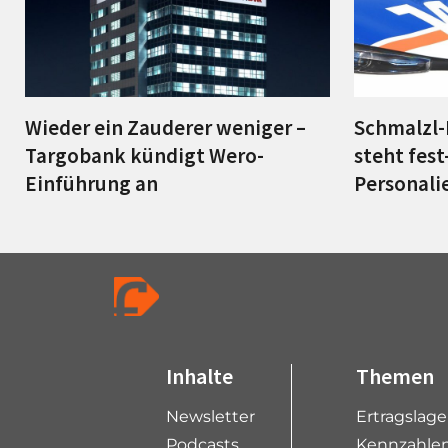
Wieder ein Zauderer weniger –
Schmalzl-
Targobank kündigt Wero-
steht fes
Einführung an
Personali
Inhalte
Themen
Newsletter
Ertragslag
Podcasts
Kennzahlen