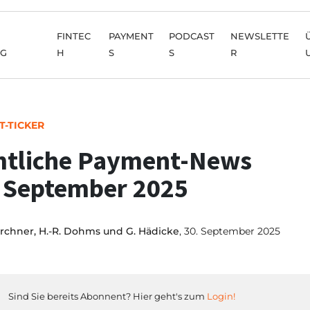
FINTEC
PAYMENT
PODCAST
NEWSLETTE
NG
H
S
S
R
T-TICKER
tliche Payment-News
 September 2025
irchner, H.-R. Dohms und G. Hädicke
, 30. September 2025
Sind Sie bereits Abonnent? Hier geht's zum
Login!