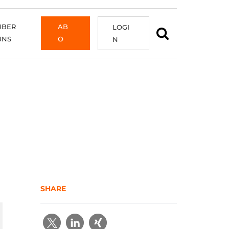
ÜBER
AB
LOGI
UNS
O
N
SHARE