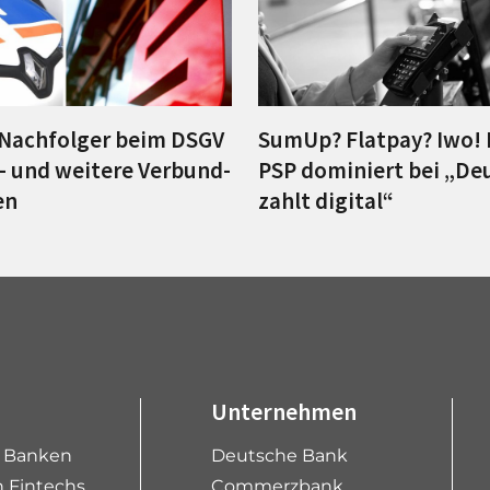
Nachfolger beim DSGV
SumUp? Flatpay? Iwo! 
t– und weitere Verbund-
PSP dominiert bei „De
en
zahlt digital“
Unternehmen
e Banken
Deutsche Bank
 Fintechs
Commerzbank