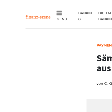
BANKIN
DIGITAL
MENU
G
BANKI
PAYMEN
Säm
aus
von
C. K