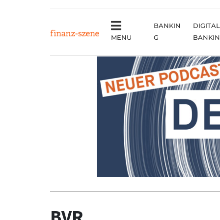
BANKIN
DIGITAL
MENU
G
BANKI
Anzeige
BVR