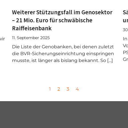
Weiterer Stützungsfall im Genosektor
S
– 21 Mio. Euro für schwäbische
u
Raiffeisenbank
30
11. September 2025
ir
In
Vo
Die Liste der Genobanken, bei denen zuletzt
PS
die BVR-Sicherungseinrichtung einspringen
Gr
musste, ist länger als bislang bekannt. So […]
P
P
P
P
1
2
3
4
a
a
a
a
g
g
g
g
e
e
e
e