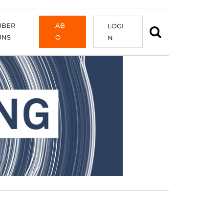
ÜBER
AB
LOGI
UNS
O
N