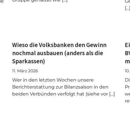
ie
Ge
[…
Wieso die Volksbanken den Gewinn
E
nochmal ausbauen (anders als die
B
Sparkassen)
m
11. März 2026
10
Wer in den letzten Wochen unsere
Di
Berichterstattung zur Bilanzsaison in den
Pr
beiden Verbünden verfolgt hat (siehe vor […]
w
re