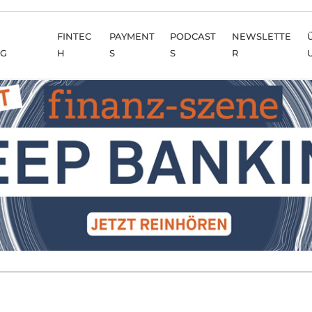
FINTEC
PAYMENT
PODCAST
NEWSLETTE
NG
H
S
S
R