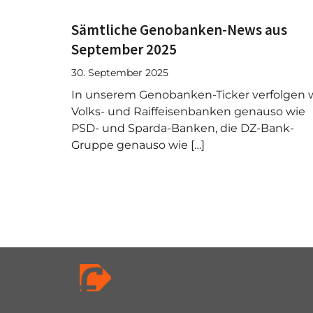
Sämtliche Genobanken-News aus
September 2025
30. September 2025
In unserem Genobanken-Ticker verfolgen w
Volks- und Raiffeisenbanken genauso wie
PSD- und Sparda-Banken, die DZ-Bank-
Gruppe genauso wie […]
P
a
g
e
n
a