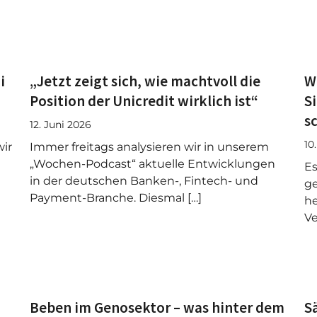
i
„Jetzt zeigt sich, wie machtvoll die
W
Position der Unicredit wirklich ist“
S
s
12. Juni 2026
10
ir
Immer freitags analysieren wir in unserem
„Wochen-Podcast“ aktuelle Entwicklungen
Es
in der deutschen Banken-, Fintech- und
ge
Payment-Branche. Diesmal […]
he
Ve
Beben im Genosektor – was hinter dem
S