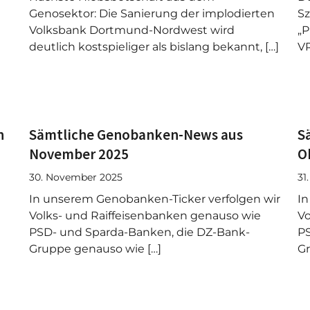
Genosektor: Die Sanierung der implodierten
Sz
Volksbank Dortmund-Nordwest wird
„P
deutlich kostspieliger als bislang bekannt, […]
VR
n
Sämtliche Genobanken-News aus
S
November 2025
O
30. November 2025
31
In unserem Genobanken-Ticker verfolgen wir
In
Volks- und Raiffeisenbanken genauso wie
Vo
PSD- und Sparda-Banken, die DZ-Bank-
PS
Gruppe genauso wie […]
Gr