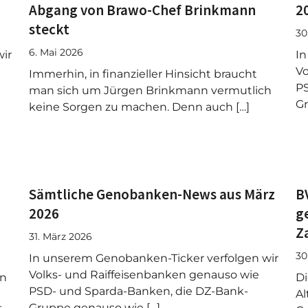
Abgang von Brawo-Chef Brinkmann
2
steckt
30
6. Mai 2026
ir
In
Vo
Immerhin, in finanzieller Hinsicht braucht
PS
man sich um Jürgen Brinkmann vermutlich
Gr
keine Sorgen zu machen. Denn auch […]
d
Sämtliche Genobanken-News aus März
B
2026
g
Z
31. März 2026
30
In unserem Genobanken-Ticker verfolgen wir
Volks- und Raiffeisenbanken genauso wie
in
Di
PSD- und Sparda-Banken, die DZ-Bank-
Al
Gruppe genauso wie […]