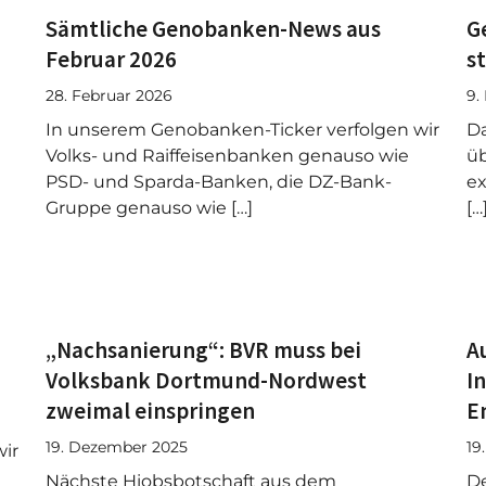
Sämtliche Genobanken-News aus
G
Februar 2026
s
28. Februar 2026
9.
In unserem Genobanken-Ticker verfolgen wir
Da
Volks- und Raiffeisenbanken genauso wie
üb
PSD- und Sparda-Banken, die DZ-Bank-
e
Gruppe genauso wie […]
[…
„Nachsanierung“: BVR muss bei
A
Volksbank Dortmund-Nordwest
I
zweimal einspringen
E
19. Dezember 2025
19
ir
Nächste Hiobsbotschaft aus dem
De