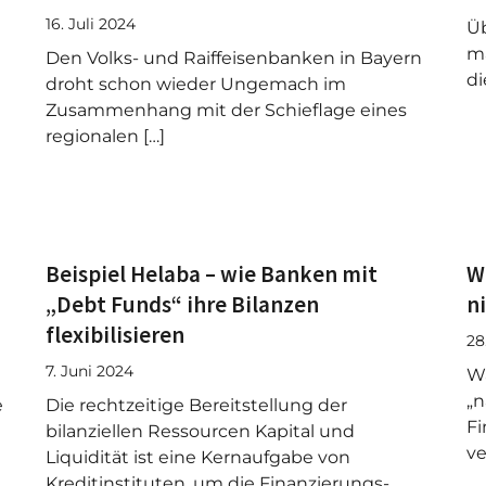
16. Juli 2024
Ü
ma
Den Volks- und Raiffeisenbanken in Bayern
di
droht schon wieder Ungemach im
Zusammenhang mit der Schieflage eines
regionalen […]
Beispiel Helaba – wie Banken mit
W
„Debt Funds“ ihre Bilanzen
n
flexibilisieren
28
7. Juni 2024
Wa
„n
e
Die rechtzeitige Bereitstellung der
Fi
bilanziellen Ressourcen Kapital und
ve
Liquidität ist eine Kernaufgabe von
Kreditinstituten, um die Finanzierungs-