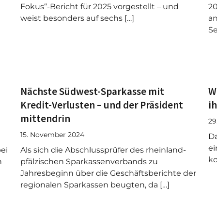
Fokus“-Bericht für 2025 vorgestellt – und
20
n
weist besonders auf sechs […]
an
Se
Nächste Südwest-Sparkasse mit
W
Kredit-Verlusten – und der Präsident
i
mittendrin
29
15. November 2024
D
ei
ei
Als sich die Abschlussprüfer des rheinland-
ko
n
pfälzischen Sparkassenverbands zu
Jahresbeginn über die Geschäftsberichte der
regionalen Sparkassen beugten, da […]