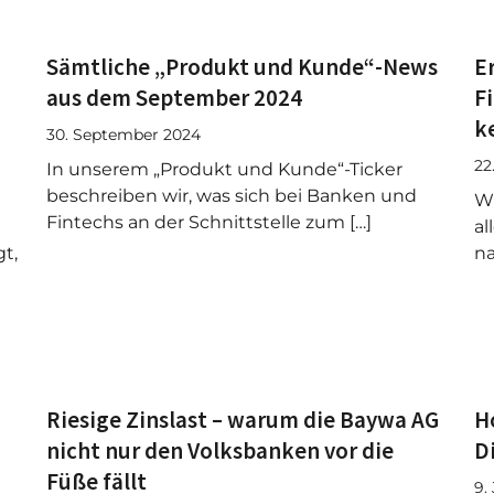
Sämtliche „Produkt und Kunde“-News
E
aus dem September 2024
F
k
30. September 2024
22
In unserem „Produkt und Kunde“-Ticker
beschreiben wir, was sich bei Banken und
Wi
Fintechs an der Schnittstelle zum […]
al
t,
na
Riesige Zinslast – warum die Baywa AG
H
nicht nur den Volksbanken vor die
D
Füße fällt
9.