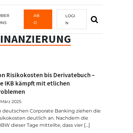
ÜBER
AB
LOGI
UNS
O
N
INANZIERUNG
on Risikokosten bis Derivatebuch –
ie IKB kämpft mit etlichen
roblemen
. März 2025
 deutschen Corporate Banking ziehen die
sikokosten deutlich an. Nachdem die
BW dieser Tage mitteilte, dass vier […]