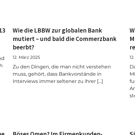
13
Wie die LBBW zur globalen Bank
W
mutiert – und bald die Commerzbank
M
beerbt?
r
12. März 2025
12
nd
ch
Zu den Dingen, die man nicht verstehen
Da
muss, gehört, dass Bankvorstände in
Mi
Interviews immer seltener zu ihrer […]
fu
An
st
he
Böses Omen? Im Firmenkunden-
S