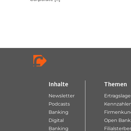
P
a
g
e
n
a
v
i
Inhalte
Themen
g
Newsletter
Ertragslag
a
t
Podcasts
Kennzahlen
i
Banking
Firmenkun
o
Digital
Open Bank
n
Banking
Filialsterbe