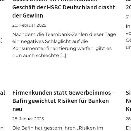
Geschäft der HSBC Deutschland crasht
2
der Gewinn
31
20. Februar 2025
In
vo
Nachdem die Teambank-Zahlen dieser Tage
…]
Ob
ein negatives Schlaglicht auf die
un
Konsumentenfinanzierung warfen, gibt es
nun auch schlechte […]
al
Firmenkunden statt Gewerbeimmos –
S
Bafin gewichtet Risiken für Banken
N
neu
K
28. Januar 2025
28
an
Die Bafin hat gestern ihren „Risiken im
Di