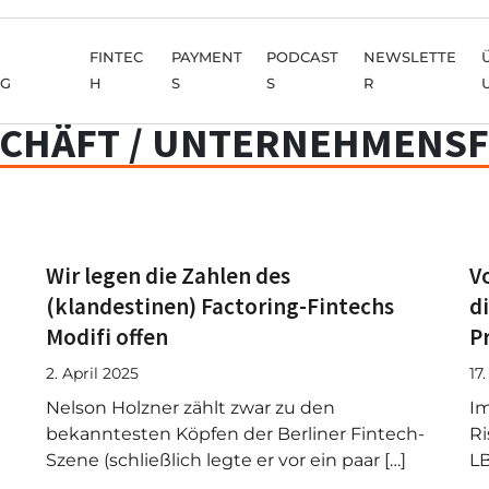
FINTEC
PAYMENT
PODCAST
NEWSLETTE
NG
H
S
S
R
CHÄFT / UNTERNEHMENSF
Wir legen die Zahlen des
V
(klandestinen) Factoring-Fintechs
d
Modifi offen
P
2. April 2025
17
Nelson Holzner zählt zwar zu den
Im
bekanntesten Köpfen der Berliner Fintech-
Ri
Szene (schließlich legte er vor ein paar […]
LB