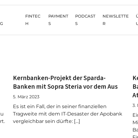
FINTEC
PAYMENT
PODCAST
NEWSLETTE
NG
H
S
S
R
Kernbanken-Projekt der Sparda-
K
Banken mit Sopra Steria vor dem Aus
B
A
5. März 2023
3.
Es ist ein Fall, der in seiner finanziellen
zu
Tragweite mit dem IT-Desaster der Apobank
Ei
rt.
vergleichbar sein dürfte: […]
Mi
Ba
Fi