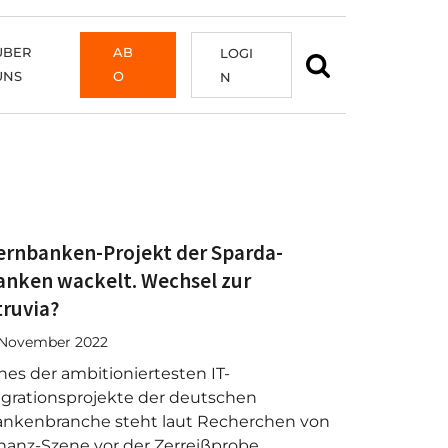
ÜBER
AB
LOGI
UNS
O
N
ernbanken-Projekt der Sparda-
anken wackelt. Wechsel zur
truvia?
 November 2022
nes der ambitioniertesten IT-
grationsprojekte der deutschen
nkenbranche steht laut Recherchen von
nanz-Szene vor der Zerreißprobe.