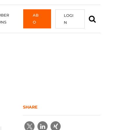
ÜBER
AB
LOGI
UNS
O
N
SHARE