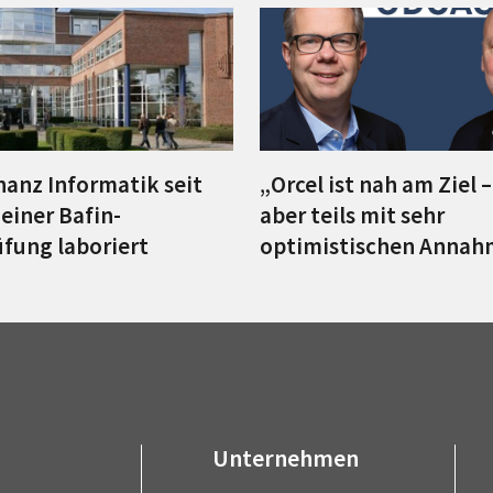
nanz Informatik seit
„Orcel ist nah am Ziel 
einer Bafin-
aber teils mit sehr
fung laboriert
optimistischen Anna
Unternehmen