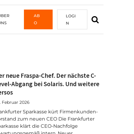
ÜBER
AB
LOGI
UNS
O
N
er neue Fraspa-Chef. Der nächste C-
evel-Abgang bei Solaris. Und weitere
ersos
. Februar 2026
ankfurter Sparkasse kürt Firmenkunden-
rstand zum neuen CEO Die Frankfurter
arkasse klärt die CEO-Nachfolge
wartungsgemäß intern. Neuer