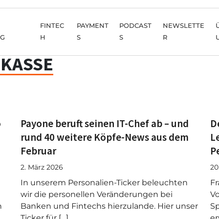
FINTEC
PAYMENT
PODCAST
NEWSLETTE
NG
H
S
S
R
RKASSE
o
Payone beruft seinen IT-Chef ab – und
D
rund 40 weitere Köpfe-News aus dem
L
Februar
P
2. März 2026
20
In unserem Personalien-Ticker beleuchten
Fr
wir die personellen Veränderungen bei
Vo
n
Banken und Fintechs hierzulande. Hier unser
Sp
Ticker für […]
er