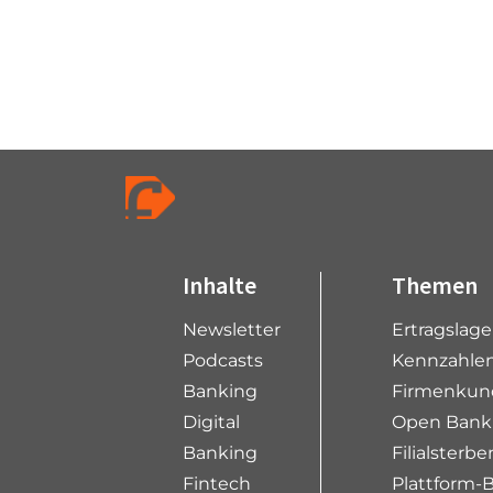
P
a
g
e
n
a
v
i
Inhalte
Themen
g
Newsletter
Ertragslag
a
t
Podcasts
Kennzahlen
i
Banking
Firmenkun
o
Digital
Open Bank
n
Banking
Filialsterbe
Fintech
Plattform-