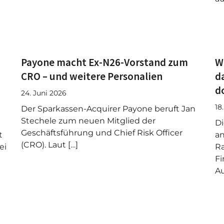
Payone macht Ex-N26-Vorstand zum
W
CRO – und weitere Personalien
d
d
24. Juni 2026
18
Der Sparkassen-Acquirer Payone beruft Jan
Stechele zum neuen Mitglied der
Di
Geschäftsführung und Chief Risk Officer
t
an
(CRO). Laut […]
ei
R
Fi
Au