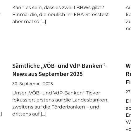
Kann es sein, dass es zwei LBBWs gibt?
Au
r
Einmal die, die neulich im EBA-Stresstest
k
aber mal so […]
Zu
ne
Sämtliche „VÖB- und VdP-Banken“-
W
News aus September 2025
R
F
30. September 2025
23
Unser „VÖB- und VdP-Banken“-Ticker
fokussiert erstens auf die Landesbanken,
Di
zweitens auf die Förderbanken – und
ab
]
drittens auf […]
Er
Wi
vo