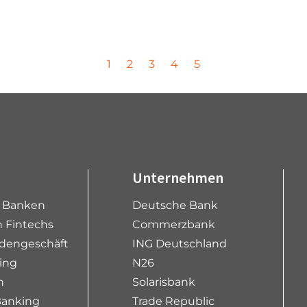
P
P
P
P
P
1
2
3
4
5
a
a
a
a
a
g
g
g
g
g
e
e
e
e
e
Unternehmen
e Banken
Deutsche Bank
 Fintechs
Commerzbank
dengeschäft
ING Deutschland
ing
N26
n
Solarisbank
Banking
Trade Republic