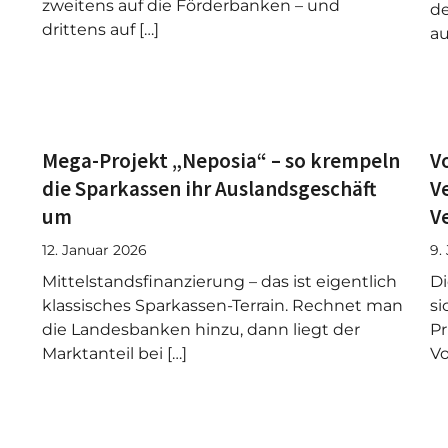
zweitens auf die Förderbanken – und
de
drittens auf […]
au
Mega-Projekt „Neposia“ – so krempeln
V
die Sparkassen ihr Auslandsgeschäft
V
um
V
12. Januar 2026
9.
Mittelstandsfinanzierung – das ist eigentlich
Di
klassisches Sparkassen-Terrain. Rechnet man
si
die Landesbanken hinzu, dann liegt der
Pr
Marktanteil bei […]
Vo