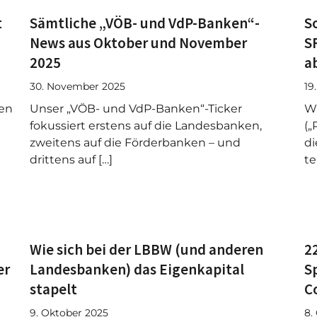
t
Sämtliche „VÖB- und VdP-Banken“-
S
News aus Oktober und November
S
2025
a
30. November 2025
19
ren
Unser „VÖB- und VdP-Banken“-Ticker
Wä
fokussiert erstens auf die Landesbanken,
(„
zweitens auf die Förderbanken – und
di
drittens auf […]
te
Wie sich bei der LBBW (und anderen
2
er
Landesbanken) das Eigenkapital
S
stapelt
Co
9. Oktober 2025
8.