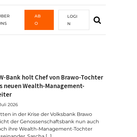
ÜBER
AB
LOGI
UNS
O
N
W-Bank holt Chef von Brawo-Tochter
ls neuen Wealth-Management-
eiter
 Juli 2026
tten in der Krise der Volksbank Brawo
icht der Genossenschaftsbank nun auch
och ihre Wealth-Management-Tochter
seinander. Sascha […]