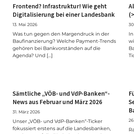
Frontend? Infrastruktur! Wie geht
A
Digitalisierung bei einer Landesbank
(
13. Mai 2026
30
Was tun gegen den Margendruck in der
In
Baufinanzierung? Welche Payment-Trends
wi
gehören bei Bankvorständen auf die
Ba
Agenda? Und […]
Ti
Sämtliche „VÖB- und VdP-Banken“-
F
News aus Februar und März 2026
S
B
31. März 2026
26
Unser „VÖB- und VdP-Banken“-Ticker
fokussiert erstens auf die Landesbanken,
Ra