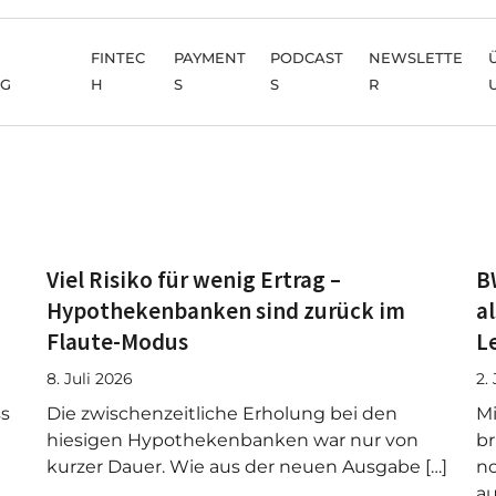
FINTEC
PAYMENT
PODCAST
NEWSLETTE
NG
H
S
S
R
Viel Risiko für wenig Ertrag –
B
Hypothekenbanken sind zurück im
a
Flaute-Modus
L
8. Juli 2026
2.
ss
Die zwischenzeitliche Erholung bei den
Mi
hiesigen Hypothekenbanken war nur von
br
kurzer Dauer. Wie aus der neuen Ausgabe […]
n
au