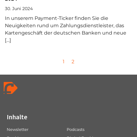
30. Juni 2024
In unserem Payment-Ticker finden Sie die
Neuigkeiten rund um Zahlungsdienstleister, das
Kartengeschäft der deutschen Banken und neue
[…]
P
P
P
1
2
a
a
a
g
g
g
e
e
e
n
a
v
i
Inhalte
g
a
Newsletter
Podcasts
t