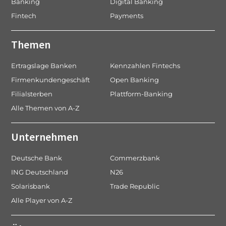
Banking
Digital Banking
i
Fintech
Payments
o
n
Themen
Ertragslage Banken
Kennzahlen Fintechs
Firmenkundengeschäft
Open Banking
Filialsterben
Plattform-Banking
Alle Themen von A-Z
Unternehmen
Deutsche Bank
Commerzbank
ING Deutschland
N26
Solarisbank
Trade Republic
Alle Player von A-Z