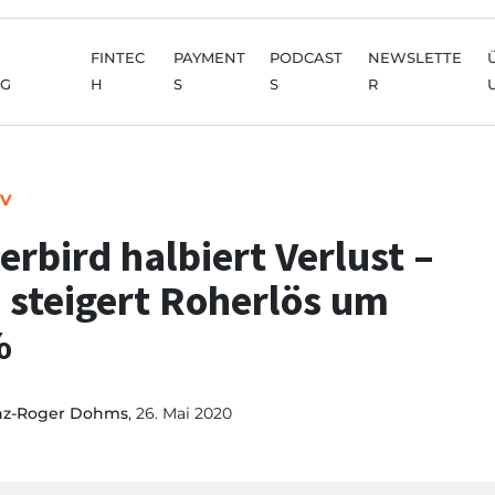
FINTEC
PAYMENT
PODCAST
NEWSLETTE
NG
H
S
S
R
IV
erbird halbiert Verlust –
 steigert Roherlös um
%
nz-Roger Dohms
, 26. Mai 2020