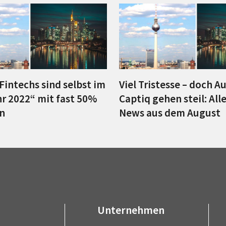
Fintechs sind selbst im
Viel Tristesse – doch 
hr 2022“ mit fast 50%
Captiq gehen steil: All
n
News aus dem August
Unternehmen