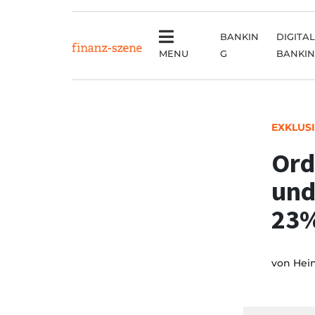
BANKIN
DIGITAL
MENU
G
BANKI
EXKLUS
Ord
und
23
von
Hei