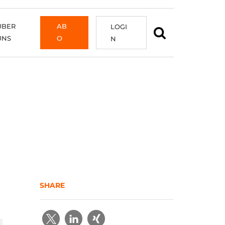
ÜBER
AB
LOGI
UNS
O
N
SHARE