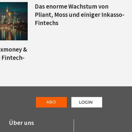
Das enorme Wachstum von
Pliant, Moss und einiger Inkasso-
Fintechs
Auxmoney &
e Fintech-
ABO
LOGIN
Über uns