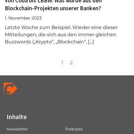
Von Coba bis LBBW: Was wurde aus den
Blockchain-Projekten unserer Banken?
1. November 2023
Letzte Woche zum Beispiel. Wieder eine dieser
Mitteilungen, die sich aus den immer gleichen
Buzzwords („Krypto“, „Blockchain“, […]
P
P
P
1
2
a
a
a
g
g
g
e
e
e
n
a
v
i
Inhalte
g
a
Newsletter
Podcasts
t