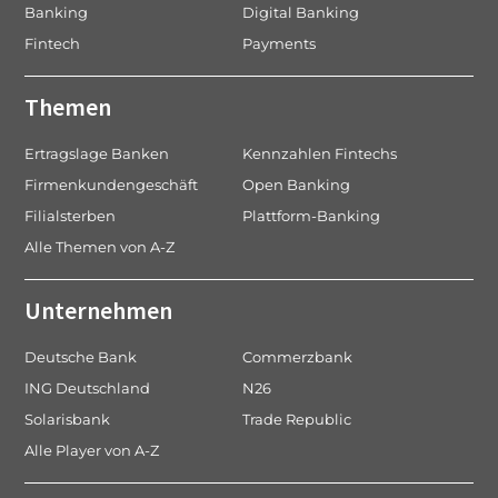
Banking
Digital Banking
i
Fintech
Payments
o
n
Themen
Ertragslage Banken
Kennzahlen Fintechs
Firmenkundengeschäft
Open Banking
Filialsterben
Plattform-Banking
Alle Themen von A-Z
Unternehmen
Deutsche Bank
Commerzbank
ING Deutschland
N26
Solarisbank
Trade Republic
Alle Player von A-Z