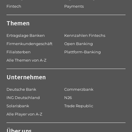
i
Fintech
Payments
o
n
Themen
Ertragslage Banken
Kennzahlen Fintechs
Firmenkundengeschäft
Open Banking
Filialsterben
Plattform-Banking
Alle Themen von A-Z
Unternehmen
Deutsche Bank
Commerzbank
ING Deutschland
N26
Solarisbank
Trade Republic
Alle Player von A-Z
Über uns