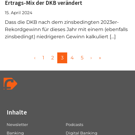
Ertrags-Mix der DKB verändert
15. April 2024
Dass die DKB nach dem zinsbedingten 2023er-
Rekordgewinn für dieses Jahr mit einem (ebenfalls
zinsbedingt) niedrigeren Gewinn kalkuliert […]
P
P
P
C
P
P
‹
1
2
3
4
5
›
»
a
a
a
u
a
a
g
g
g
r
g
g
e
e
e
r
e
e
n
e
a
n
v
t
i
P
Inhalte
g
a
a
g
Newsletter
Podcasts
t
e
Banking
Digital Banking