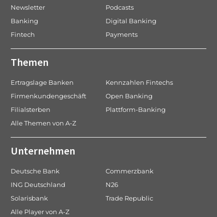
a
Newsletter
Podcasts
t
Banking
Digital Banking
i
Fintech
Payments
o
n
Themen
Ertragslage Banken
Kennzahlen Fintechs
Firmenkundengeschäft
Open Banking
Filialsterben
Plattform-Banking
Alle Themen von A-Z
Unternehmen
Deutsche Bank
Commerzbank
ING Deutschland
N26
Solarisbank
Trade Republic
Alle Player von A-Z