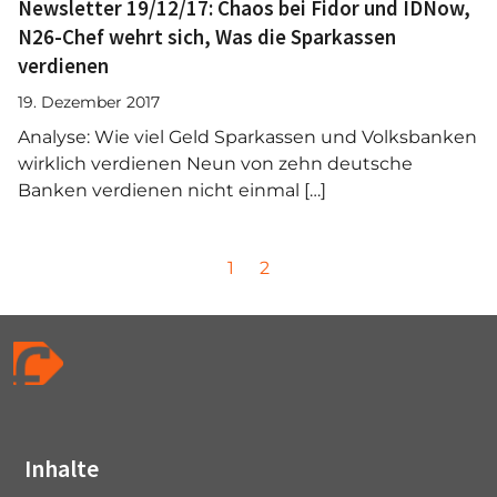
Newsletter 19/12/17: Chaos bei Fidor und IDNow,
N26-Chef wehrt sich, Was die Sparkassen
verdienen
19. Dezember 2017
Analyse: Wie viel Geld Sparkassen und Volksbanken
wirklich verdienen Neun von zehn deutsche
Banken verdienen nicht einmal […]
P
P
P
1
2
a
a
a
g
g
g
e
e
e
n
a
v
i
Inhalte
g