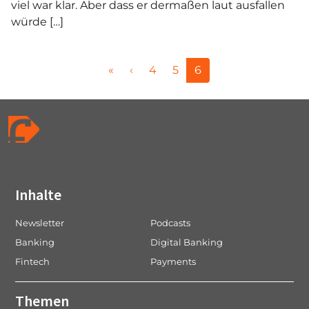
viel war klar. Aber dass er dermaßen laut ausfallen
würde […]
P
P
P
C
«
‹
4
5
6
a
a
a
u
g
g
g
r
e
e
e
r
n
e
a
n
v
t
i
P
Inhalte
g
a
a
g
Newsletter
Podcasts
t
e
Banking
Digital Banking
i
Fintech
Payments
o
n
Themen