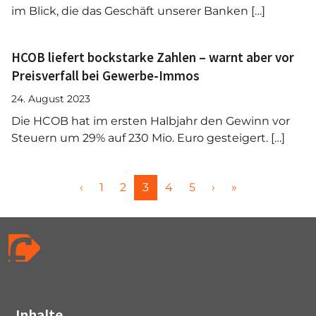
im Blick, die das Geschäft unserer Banken […]
HCOB liefert bockstarke Zahlen – warnt aber vor
Preisverfall bei Gewerbe-Immos
24. August 2023
Die HCOB hat im ersten Halbjahr den Gewinn vor
Steuern um 29% auf 230 Mio. Euro gesteigert. […]
P
P
P
C
P
P
‹
1
2
3
4
5
›
»
a
a
a
u
a
a
g
g
g
r
g
g
e
e
e
r
e
e
n
e
a
n
v
t
i
P
Inhalte