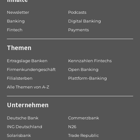
g
a
a
g
Newsletter
Podcasts
t
e
Banking
Digital Banking
i
Fintech
Payments
o
n
Themen
Ertragslage Banken
Kennzahlen Fintechs
Firmenkundengeschäft
Open Banking
Filialsterben
Plattform-Banking
Alle Themen von A-Z
Unternehmen
Deutsche Bank
Commerzbank
ING Deutschland
N26
Solarisbank
Trade Republic