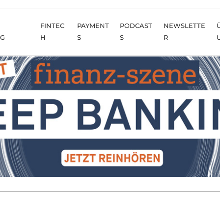
FINTEC
PAYMENT
PODCAST
NEWSLETTE
NG
H
S
S
R