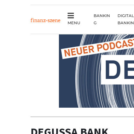
BANKIN
DIGITAL
MENU
G
BANKI
Anzeige
DEGUSSA BANK