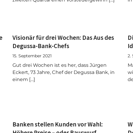
e
Visionär für drei Wochen: Das Aus des
D
Degussa-Bank-Chefs
I
15. September 2021
2.
Gut drei Wochen ist es her, dass Jürgen
Ma
Eckert, 73 Jahre, Chef der Degussa Bank, in
wi
einem […]
de
Banken stellen Kunden vor Wahl:
W
Höhere Preise – oder Rauswurf
D