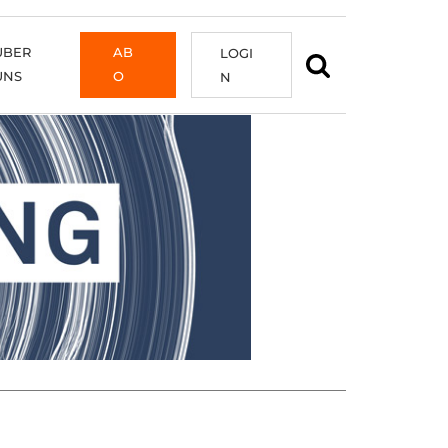
ÜBER
AB
LOGI
UNS
O
N