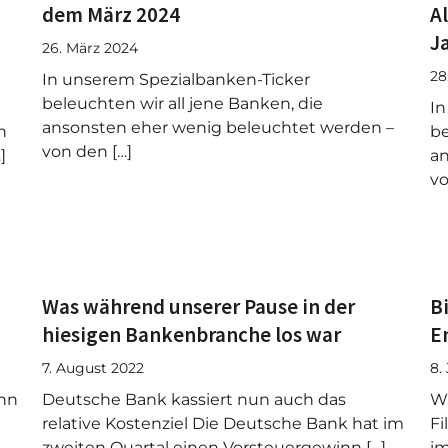
dem März 2024
A
J
26. März 2024
28
In unserem Spezialbanken-Ticker
beleuchten wir all jene Banken, die
In
ansonsten eher wenig beleuchtet werden –
n
be
von den […]
]
an
vo
Was während unserer Pause in der
B
hiesigen Bankenbranche los war
E
7. August 2022
8.
enn
Deutsche Bank kassiert nun auch das
Wi
relative Kostenziel Die Deutsche Bank hat im
Fi
zweiten Quartal einen Vorsteuergewinn […]
im