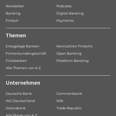
a
g
Newsletter
Podcasts
t
e
Banking
Digital Banking
i
Fintech
Payments
o
n
Themen
Ertragslage Banken
Kennzahlen Fintechs
Firmenkundengeschäft
Open Banking
Filialsterben
Plattform-Banking
Alle Themen von A-Z
Unternehmen
Deutsche Bank
Commerzbank
ING Deutschland
N26
Solarisbank
Trade Republic
Alle Player von A-Z