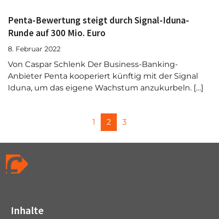
Penta-Bewertung steigt durch Signal-Iduna-
Runde auf 300 Mio. Euro
8. Februar 2022
Von Caspar Schlenk Der Business-Banking-
Anbieter Penta kooperiert künftig mit der Signal
Iduna, um das eigene Wachstum anzukurbeln. […]
P
P
C
P
1
2
3
a
a
u
a
g
g
r
g
e
e
r
e
n
e
a
n
v
t
i
P
Inhalte
g
a